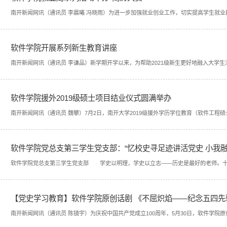
南开新闻网讯（通讯员 李晨曦 冯晓雨）为进一步加强就业创业工作，切实提高学生就业
办。 大赛培训特别...
软件学院开展系列新生教育讲座
南开新闻网讯（通讯员 李谦品）新学期开学以来，为帮助2021级新生更好地融入大学
动。 为帮助软件学院新生更...
软件学院援外2019级硕士项目结业仪式圆满举办
南开新闻网讯（通讯员 魏攀）7月2日，南开大学2019级援外学历学位教育（软件工
合会主席龚克，商务部培训...
软件学院党总支第三学生党支部：“忆校史寻足迹讲活党史 小我融入
软件学院党总支第三学生党支部 学史以明理，学史以立志——历史是最好的老师。十八
总书记提出学习党史、新中...
【党史学习教育】软件学院原创话剧 《不屈炽焰——纪念五四
南开新闻网讯（通讯员 陈镜宇）为庆祝中国共产党成立100周年，5月30日，软件学
区杏坛报告厅展演，本剧讲...