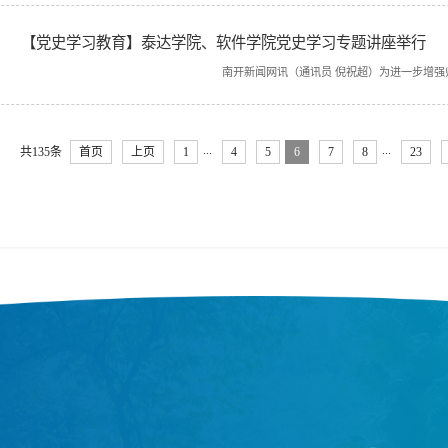
【党史学习教育】泰达学院、软件学院党史学习专题讲座举行
南开新闻网讯（通讯员 倪祝超）为进一步增强师生对党的历史进
...
...
共135条
首页
上页
1
4
5
6
7
8
23