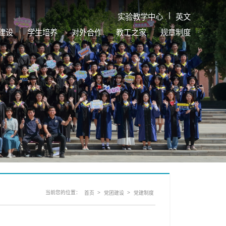
|
实验教学中心
英文
建设
学生培养
对外合作
教工之家
规章制度
当前您的位置：
>
>
首页
党团建设
党建制度