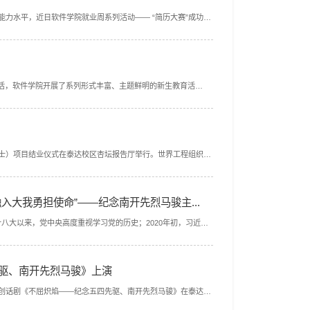
能力水平，近日软件学院就业周系列活动—— “简历大赛”成功举
生活，软件学院开展了系列形式丰富、主题鲜明的新生教育活
程硕士）项目结业仪式在泰达校区杏坛报告厅举行。世界工程组织联
大我勇担使命”——纪念南开先烈马骏主...
大以来，党中央高度重视学习党的历史；2020年初，习近平
先驱、南开先烈马骏》上演
院原创话剧《不屈炽焰——纪念五四先驱、南开先烈马骏》在泰达校