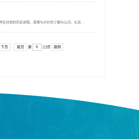
程、政策与方针的了解与认识，扎实...
下页
尾页
第
/23页
跳转