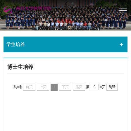
学生培养
博士生培养
共0条
首页
上页
1
下页
尾页
第
/0页
跳转