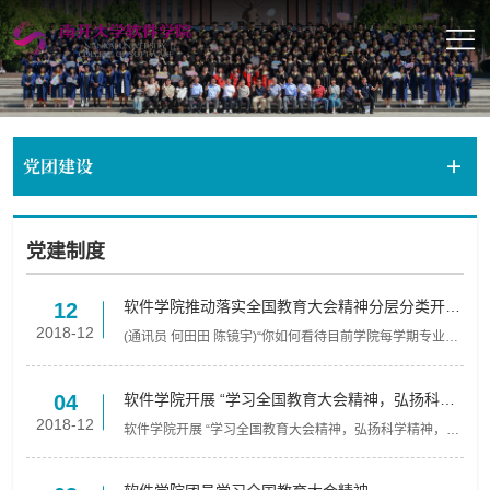
党团建设
党建制度
软件学院推动落实全国教育大会精神分层分类开展
12
学生培养状况调研
2018-12
(通讯员 何田田 陈镜宇)“你如何看待目前学院每学期专业课
程设置情况？”“你希望学院为你安排什么样的活动提升综合
素质？”“作为研究生你目前是否有自主安排的时间？...
软件学院开展 “学习全国教育大会精神，弘扬科学
04
精神，恪守学术道德”研讨会
2018-12
软件学院开展 “学习全国教育大会精神，弘扬科学精神，恪
守学术道德”研讨会 背景资料发布于 2018年12月04日浏览
量：17 (通讯员 张娅婷 陈镜宇)11月30日，软件学院学生...