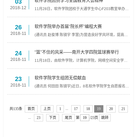
软件学院团员学习全国教育大会精神
03
2018-12
11月28日，软件学院团校于大通学生中心F203教室举办
“认真学习领会全国教育大会精神，做全面发展的时代新人”
专题团课。软件学院党总支副书记、副院长崔满顺主讲，
辅导...
软件学院举办首届“院长杯”编程大赛
26
2018-11
(通讯员 赵俊博 陈镜宇 李慧)为营造良好学风环境，提高同
学专业能力素质，11月25日，软件学院首届“院长杯”编程
大赛举行。本次活动以“以知促行，以行求知”为主题，邀...
“篮”不住的风采——南开大学四院篮球赛举行
24
2018-11
11月18日，由软件学院，计算机学院，网络空间安全学
院，人工智能学院四院联办的“金手指杯”第一届四院篮球赛
决赛于津南校区体育馆举行。经过一周紧张刺激的小组
赛，软...
软件学院学生组团无偿献血
23
2018-11
(通讯员 何田田 陈镜宇)近日，8名软件学院学生自愿报名，
在班委的组织下来到津南区咸水沽镇的采血车。同学们按
照医护人员的要求，认真填表、体检、抽血、化验，有序
地献...
...
共135条
首页
上页
1
17
18
19
20
21
...
23
下页
尾页
第
/23页
跳转