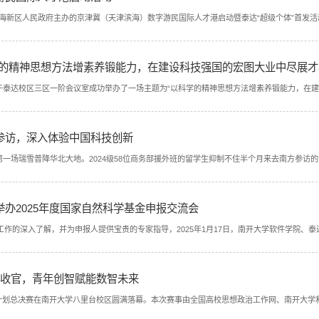
津滨海新区人民政府主办的京津冀（天津滨海）数字游民国际人才港启动暨泰达“超级个体”首发活
学的精神思想方法增素养锻能力，在建设科技强国的宏图大业中尽展才
院于泰达校区三区一阶会议室成功举办了一场主题为“以科学的精神思想方法增素养锻能力，在建设
参访，深入体验中国科技创新
第一场瑞雪普降华北大地。2024级58位商务部援外班的留学生抑制不住半个月来去南方参访的激动，塞
办2025年度国家自然科学基金申报交流会
的深入了解，并为申报人提供宝贵的专家指导，2025年1月17日，南开大学软件学院、泰达学院
满收官，青年创智赋能数智未来
校创智计划总决赛在南开大学八里台校区圆满落幕。本次赛事由全国高校思想政治工作网、南开大学