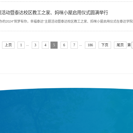
”主题活动暨泰达校区教工之家、妈咪小屋启用仪式圆满举行
办的2024“筑梦有你，幸福泰达”主题活动暨泰达校区教工之家、妈咪小屋启用仪式在泰达学院
...
...
上页
1
3
4
5
6
7
186
下页
尾页
第