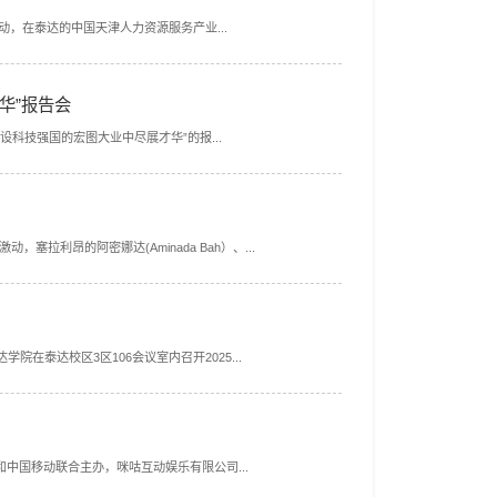
动，在泰达的中国天津人力资源服务产业...
华”报告会
科技强国的宏图大业中尽展才华”的报...
拉利昂的阿密娜达(Aminada Bah）、...
在泰达校区3区106会议室内召开2025...
和中国移动联合主办，咪咕互动娱乐有限公司...