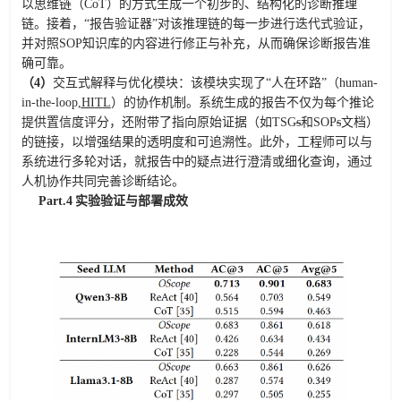
以思维链（CoT）的方式生成一个初步的、结构化的诊断推理
链。接着，“报告验证器”对该推理链的每一步进行迭代式验证，
并对照SOP知识库的内容进行修正与补充
，从而确保诊断报告准
确可靠。
（4）
交互式解释与优化模块：该
模块实现了“人在环路”（human-
in-the-loop
,
HI
T
L
）的协作机制。系统生成的报告不仅为每个推论
提供置信度评分，还附带了指向原始证据（如TSG
s
和SOP
s
文档）
的链接，以增强结果的透明度和可追溯性。此外，工程师可以与
系统进行多轮对话，就报告中的疑点进行澄清或细化查询，通过
人机协作共同完善诊断结论。
Part.
4
实验验证与部署成效