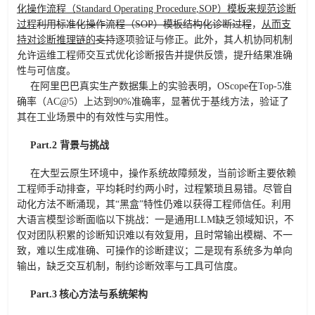
化操作流程（
Standard Operating Procedure
,
SOP）模板来规范诊断
过程
利用标准化操作流程（SOP）模板结构化诊断过程
，
从而支
持对诊断推理链的
支
持
逐项验证与修正。此外，其人机协同机制
允许运维工程师交互式优化诊断报告并提供反馈，提升结果准确
性与可信度。
在阿里巴巴真实生产数据集上的实验表明，OScope在
Top-5准
确率（AC@5）
上达到90%准确率，显著优于基线方法，验证了
其在工业场景中的有效性与实用性。
Part.
2
背景与挑战
在大型云原生环境中，操作系统故障频发，当前诊断主要依赖
工程师手动排查，平均耗时约两小时，过程繁琐且易错。尽管自
动化方法不断涌现，其“黑盒”特性仍难以
获得
工程师信任。利用
大语言模型
诊断
面临
以下
挑战：一是通用LLM缺乏领域知识，
不
仅对团队积累的
诊断知识
难以
有效复用
，且时常
输出模糊、不一
致，难以生成准确、可操作的诊断建议；
二
是现有系统多为单向
输出，缺乏交互机制，制约诊断效率与工具可信度。
Part.
3
核心方法与系统架构