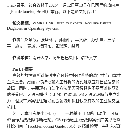
Track
录用。该会议将于202
6
年
4
月
12
日至
18
日在
巴西里约热内卢
（
Rio de Janeiro, Brazil
）举行。以下是论文的简介：
论文标题：
When LLMs Listen to Experts: Accurate Failure
Diagnosis in Operating Systems
作者：
赵咏欣，张圣林*，孙雨昕，辜文蔚，孙永谦，王禄
平，施立，黄城，杨国东，张瓅玶，裴丹
作者单位：
南开大学、阿里巴巴集团、清华大学
Part.1 摘要
高效的故障诊断对保障生产环境中操作系统的稳定性与可靠性
至关重要。然而，传统依赖人工分析的方式难以应对日益复杂的
故障
；
同时
，
，而
现有自动化方法常因可解释性不足而
难以获得
信任
受限
。大语言模型（LLM）虽展现出强大语义理解与生成能
力，但现有方案往往难以融合领域知识且缺乏有效的工业级交互
机制。
为此，本
研究
提出OScope——一种基于LLM的自动化、可解
释操作系统故障诊断框架。OScope通过历史故障案例库实现故障
排除指南（
Troubleshooting Guide
,
TSG）的精准检索，并
引入标准