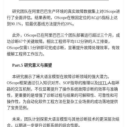
研究团队在阿里巴巴生产环境的真实故障数据集上对OScope进
行了全面评估。结果表明，OScope在根因定位的AC@5指标上达
到90.1%，较最优基线方法提升
约
20%。
此外，OScope已在阿里巴巴三个团队部署运行超过三个月，成
功诊断67个关键故障。相比工程师平均112分钟的人工排查，
OScope仅需1.5分钟即可完成诊断，显著提升故障处理效率，有效
缓解工程师工作压力。
Part.5 研究意义与展望
本研究展示了
将
大语言模型
在故障诊断领域的强大潜力。
OScope框架通过引入知识对齐、SOP指导的推理以及
HI
T
L
人
在环
路
的交互机制，不仅显著提升了操作系统故障诊断的效率与准确
性，更重要的是增强了诊断过程与结果的可解释性、可靠性和可
操作性，为自动化软件工程方法在复杂工业场景的成功落地提供
了宝贵范例。
未来，团队计划探索大语言模型与其他诊断技术的更深层次结
合
，
以期进一步提升诊断系统的综合性能。