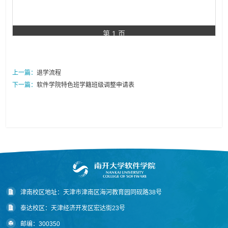
第 1 页
上一篇：
退学流程
下一篇：
软件学院特色班学籍班级调整申请表
津南校区地址：天津市津南区海河教育园同砚路38号
泰达校区：天津经济开发区宏达街23号
邮编：300350