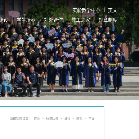
|
实验教学中心
英文
建设
学生培养
对外合作
教工之家
规章制度
当前您的位置：
>
>
>
>
首页
师资队伍
讲师
陈锐
正文