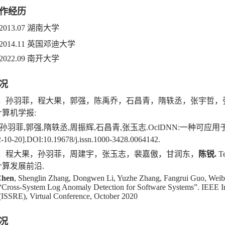
作经历
9-2013.07 湖南大学
9-2014.11 英国邓迪大学
9-2022.09 南开大学
况
，孙羽菲，程大果，郭强，陈禹乔，石昌青，隋轶丞，张宇哲，张玉志. 
 计算机学报:
,孙羽菲,郭强,隋轶丞,周振辉,石昌青,张玉志.OclDNN:一种可应用于Te
-10-20].DOI:10.19678/j.issn.1000-3428.0064142.
郭强，程大果，孙羽菲，周建宇，张玉志，裴嘉傲，甘润东，
陈锐
.
T
与计算发展前沿.
Chen
, Shenglin Zhang, Dongwen Li, Yuzhe Zhang, Fangrui Guo, Weib
“Cross-System Log Anomaly Detection for Software Systems”. IEEE In
(ISSRE), Virtual Conference, October 2020
况