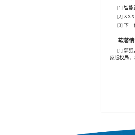
[1] 
[2] X
[3] 
软著情
[1] 郭
家版权局，2