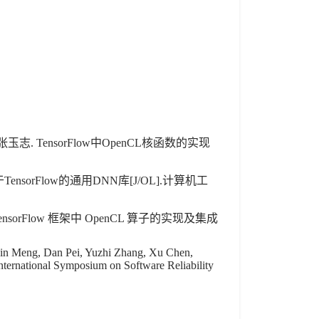
TensorFlow中OpenCL核函数的实现
nsorFlow的通用DNN库[J/OL].计算机工
ensorFlow 框架中 OpenCL 算子的实现及集成
in Meng, Dan Pei, Yuzhi Zhang, Xu Chen,
ternational Symposium on Software Reliability