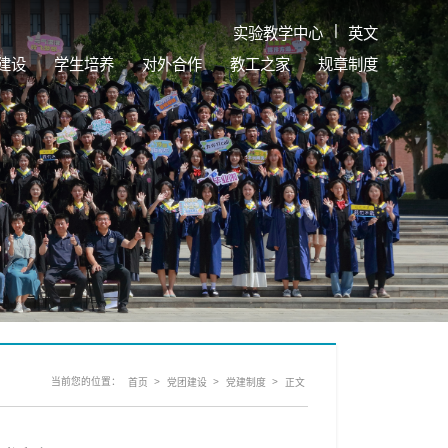
|
实验教学中心
英文
建设
学生培养
对外合作
教工之家
规章制度
当前您的位置：
>
>
>
首页
党团建设
党建制度
正文