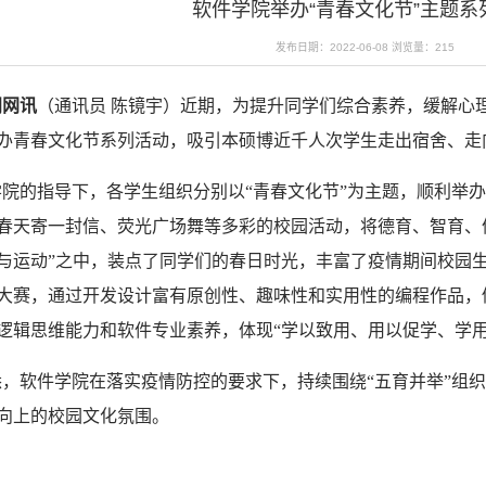
软件学院举办“青春文化节”主题系
发布日期：2022-06-08
浏览量：
215
闻网讯
（通讯员 陈镜宇）近期，为提升同学们综合素养，缓解心
办青春文化节系列活动，吸引本硕博近千人次学生走出宿舍、走
的指导下，各学生组织分别以“青春文化节”为主题，顺利举办
春天寄一封信、荧光广场舞等多彩的校园活动，将德育、智育、
与运动”之中，装点了同学们的春日时光，丰富了疫情期间校园
大赛，通过开发设计富有原创性、趣味性和实用性的编程作品，促进
逻辑思维能力和软件专业素养，体现“学以致用、用以促学、学用
软件学院在落实疫情防控的要求下，持续围绕“五育并举”组织
向上的校园文化氛围。