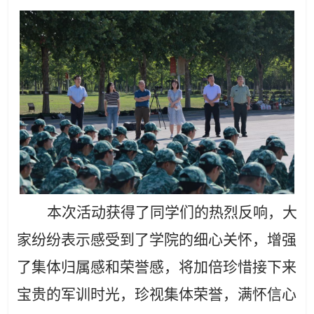
本次
活动
获得了
同学们
的
热烈反响
，
大
家
纷纷表示
感受到了
学院
的
细心关怀，增强
了集体归属感
和荣誉感，
将加倍珍惜
接下来
宝贵的
军训时光，
珍视集体荣誉，满怀信心