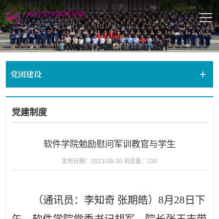
党团建设
党建制度
软件学院勉励慰问军训教官与学生
发布日期：2023-08-30
浏览量：
230
（通讯员：李知奇
张期皓）
8
月
28
日下