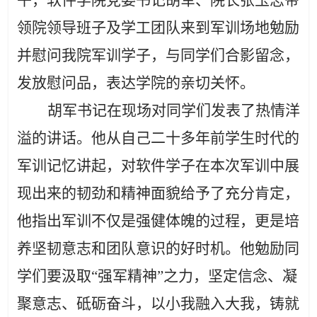
午，软件学院党委书记胡军、院长张玉志带
领院领导班子及学工团队来到军训场地勉励
并慰问我院军训学子，与同学们合影留念，
发放慰问品，
表达
学院的亲切关怀。
胡军书记在现场对同学们发表了热情洋
溢的讲话。他从自己二十多年
前学生时代的
军训记忆讲起，对软件学子在
本次
军训中展
现出来的韧劲和精神面貌给予了
充分
肯定
，
他指出军训不仅是强健体魄的过程，更是培
养坚韧意志和团队意识的
好时机。他勉励同
学们要
汲取
“
强军精神
”
之力，坚定信念、凝
聚意志
、
砥砺奋斗，
以小我融入大我，
铸就