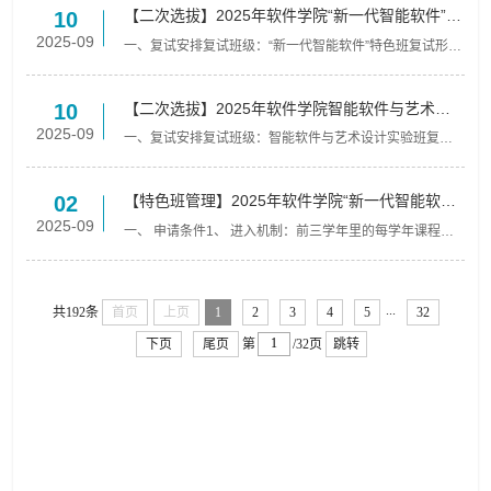
【二次选拔】2025年软件学院“新一代智能软件”特
10
色班复试通知
2025-09
一、复试安排复试班级：“新一代智能软件”特色班复试形
式：本次复试不安排笔试，只有面试。复试成绩结构：面
试成绩占比40%，初试成绩占比60%（英语占比40%、数
学占比60...
【二次选拔】2025年软件学院智能软件与艺术设
10
计实验班复试通知
2025-09
一、复试安排复试班级：智能软件与艺术设计实验班复试
形式：本次复试不安排笔试，只有面试。复试成绩结构：
面试成绩占比40%，初试成绩占比60%（英语占比40%、
数学占比60...
【特色班管理】2025年软件学院“新一代智能软件”
02
特色动班动态调整通知
2025-09
一、 申请条件1、 进入机制：前三学年里的每学年课程学
习结束，学习成绩排名前10%（必修专选排名）的本学院
学生可申请进入特色班，学院择优确定人选，录取名额以
特色班...
...
共192条
首页
上页
1
2
3
4
5
32
下页
尾页
第
/32页
跳转