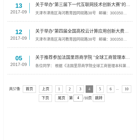
关于举办“第三届下一代互联网技术创新大赛”的通
13
知
2017-09
天津市津南区海河教育园同砚路38号 邮编：300350
Copyright© 2016 南开大学软件学院. All Rights
Reserved. 友情链接：南开大学 | 南开图书馆 | 南开大学
计算...
关于举办“第四届全国高校云计箅应用创新大费一
12
大学生虚拟现实应用场景命题赛”的通知
2017-09
天津市津南区海河教育园同砚路38号 邮编：300350
Copyright© 2016 南开大学软件学院. All Rights
Reserved. 友情链接：南开大学 | 南开图书馆 | 南开大学
计算...
关于推荐参加法国里昂商学院 “全球工商管理本科
05
第二学位项目”的通知
2017-09
各位同学： 根据《法国里昂商学院全球工商管理本科第二
学位项目实施细则》（以下简称《实施细则》），现从我
校2015级、2016级本科生中推荐10名学生参与此项目，除
满足《...
...
共57条
首页
上页
1
2
3
4
5
6
10
下页
尾页
第
/10页
跳转