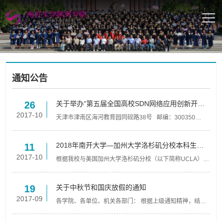
通知公告
关于举办“第五届全国高校SDN网络应用创新开发
26
大赛”的通知
2017-10
天津市津南区海河教育园同砚路38号 邮编：300350
Copyright© 2016 南开大学软件学院. All Rights
Reserved. 友情链接：南开大学 | 南开图书馆 | 南开大学
计算...
2018年南开大学—加州大学洛杉矶分校本科生暑
11
期研修项目遴选通知
2017-10
根据我校与美国加州大学洛杉矶分校（以下简称UCLA）本
科生暑期研修项目的要求，现面向我校选拔2018年项目候
选人，相关介绍及安排如下： 一、项目旨在选拔优秀在读
本科生...
关于中秋节和国庆放假的通知
19
2017-09
各学院、各单位、机关各部门： 根据上级通知精神，结合
学校实际， 2017 年中秋节和国庆节合休， 放假时间为 10
月 1 日—8 日，共 8 天。 9 月 30 日（星期六）上班、上...