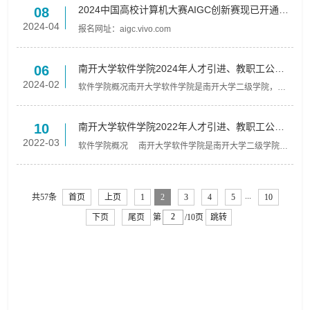
2024中国高校计算机大赛AIGC创新赛现已开通报
08
名
2024-04
报名网址：aigc.vivo.com
南开大学软件学院2024年人才引进、教职工公开
06
招聘、博士后招收公告
2024-02
软件学院概况南开大学软件学院是南开大学二级学院，创
办于2001年，是首批国家示范性软件学院。是国家首批软
件工程博士一级学位授权点，天津市重点学科。2017年，
南开大...
南开大学软件学院2022年人才引进、教职工公开
10
招聘、博士后招收公告
2022-03
软件学院概况 南开大学软件学院是南开大学二级学院，
创办于2001年，是首批国家示范性软件学院。是国家首批
软件工程博士一级学位授权点，天津市重点学科。2017
年，...
...
共57条
首页
上页
1
2
3
4
5
10
下页
尾页
第
/10页
跳转