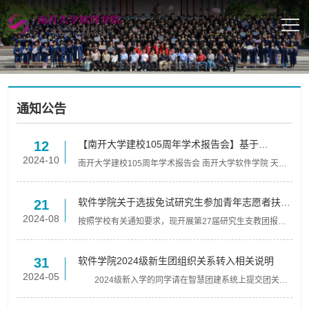
通知公告
【南开大学建校105周年学术报告会】基于
12
OpenHarmony与鸿蒙操作系统的产学研协同实践
2024-10
南开大学建校105周年学术报告会 南开大学软件学院 天津
市软件体验与人机交互重点实验室 报告题目：基于
OpenHarmony与鸿蒙操作系统的产学研协同实践 报告时
间：2024年...
软件学院关于选拔免试研究生参加青年志愿者扶贫
21
接力计划第27届研究生支教团成员的通知
2024-08
按照学校有关通知要求，现开展第27届研究生支教团报名
及院内评审推荐工作，现将有关事宜通知如下。一、报名
条件1.根据普通本科招生计划录取的2025届应届本科毕业
生。2....
软件学院2024级新生团组织关系转入相关说明
31
2024-05
2024级新入学的同学请在智慧团建系统上提交团关系
转入申请。 转入团委组织全称：天津市南开大学软件
学院团委（如需填写团组织关系转接介绍信，抬头第一...