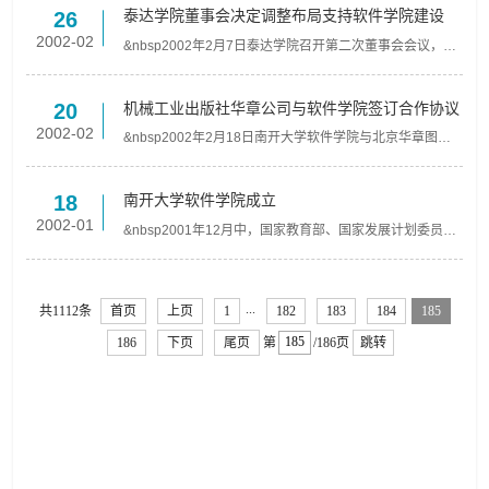
行为期...
泰达学院董事会决定调整布局支持软件学院建设
26
2002-02
&nbsp2002年2月7日泰达学院召开第二次董事会会议，会
议讨论了泰达泰达学院的总体发展，决定对现有学科加以
调整，支持软件学院在泰达开办。 &nbsp &nbsp南开大学
校长侯...
机械工业出版社华章公司与软件学院签订合作协议
20
2002-02
&nbsp2002年2月18日南开大学软件学院与北京华章图文
信息有限公司签订合作协议，双方将加强合作，推进高校
软件学科方面的改革与建设，共同为中国计算机软件的教
育与技术...
南开大学软件学院成立
18
2002-01
&nbsp2001年12月中，国家教育部、国家发展计划委员会
联合下文批准南开大学为首批试办示范性软件学院学校。
经2002年1月17日南开大学党委常委会研究决定，成立南
开大学软...
...
共1112条
首页
上页
1
182
183
184
185
186
下页
尾页
第
/186页
跳转