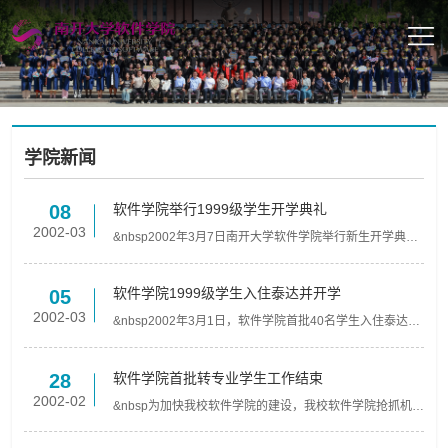
学院新闻
软件学院举行1999级学生开学典礼
08
2002-03
&nbsp2002年3月7日南开大学软件学院举行新生开学典
礼，40名来自不同院系的3年级本科生成为软件学院首批学
生。副校长张静教授、副校长逄锦聚教授、开发区管委会
杨仲强副...
软件学院1999级学生入住泰达并开学
05
2002-03
&nbsp2002年3月1日，软件学院首批40名学生入住泰达学
院。学院并于下午召开了新生座谈会，泰达学院副书记、
副院长杜长友在会上向新同学介绍了泰达学院的基本情
况，勉励学...
软件学院首批转专业学生工作结束
28
2002-02
&nbsp为加快我校软件学院的建设，我校软件学院抢抓机
遇，从在校二年半学生中招收专业学生。日前，首批40名
转专业学生确定。该批学生将于3月正式进入软件学院，进