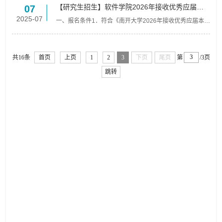
【研究生招生】软件学院2026年接收优秀应届本
07
科毕业生免试攻读研究生报名通知
2025-07
一、报名条件1．符合《南开大学2026年接收优秀应届本科
毕业生免试攻读研究生预报名通知》中的基本条件2．外语
语种为英语的推免生，应符合以下任一项：（1）通过全国
大学...
共16条
首页
上页
1
2
3
下页
尾页
第
/3页
跳转