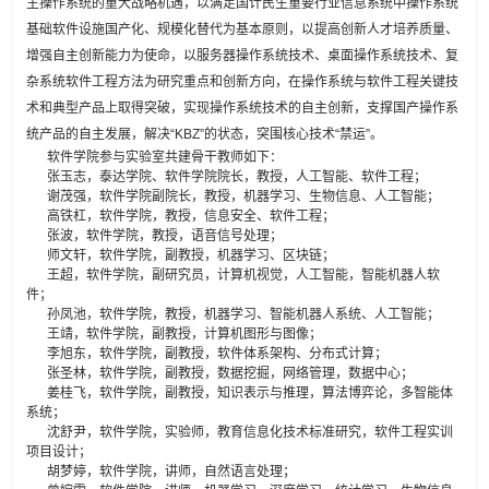
主操作系统的重大战略机遇，以满足国计民生重要行业信息系统中操作系统
基础软件设施国产化、规模化替代为基本原则，以提高创新人才培养质量、
增强自主创新能力为使命，以服务器操作系统技术、桌面操作系统技术、复
杂系统软件工程方法为研究重点和创新方向，在操作系统与软件工程关键技
术和典型产品上取得突破，实现操作系统技术的自主创新，支撑国产操作系
统产品的自主发展，解决“KBZ”的状态，突围核心技术“禁运”。
软件学院参与实验室共建骨干教师如下：
张玉志，泰达学院、软件学院院长，教授，人工智能、软件工程；
谢茂强，软件学院副院长，教授，机器学习、生物信息、人工智能；
高铁杠，软件学院，教授，信息安全、软件工程；
张波，软件学院，教授，语音信号处理；
师文轩，软件学院，副教授，机器学习、区块链；
王超，软件学院，副研究员，计算机视觉，人工智能，智能机器人软
件；
孙凤池，软件学院，教授，机器学习、智能机器人系统、人工智能；
王靖，软件学院，副教授，计算机图形与图像；
李旭东，软件学院，副教授，软件体系架构、分布式计算；
张圣林，软件学院，副教授，数据挖掘，网络管理，数据中心；
姜桂飞，软件学院，副教授，知识表示与推理，算法博弈论，多智能体
系统；
沈舒尹，软件学院，实验师，教育信息化技术标准研究，软件工程实训
项目设计；
胡梦婷，软件学院，讲师，自然语言处理；