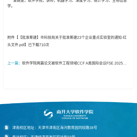
曾婉雯，软件学院，讲师，机器学习、深度学习、统计学习、生物信息
学。
附件【
【批准筹建】市科技局关于批准筹建23个企业重点实验室的通知-红
头文件.pdf
】已下载
710
次
上一篇：
软件学院两篇论文被软件工程领域CCF A类国际会议FSE 2025录
用
津南校区地址：天津市津南区海河教育园同砚路38号