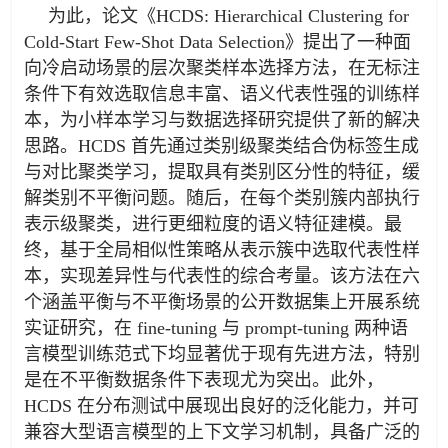
为此，论文《
HCDS: Hierarchical Clustering for
Cold-Start Few-Shot Data Selection
》提出了一种面
向冷启动场景的层次聚类样本选择方法，在无标注
条件下有效选取信息丰富、语义代表性强的训练样
本，为小样本学习与数据选择研究提供了新的解决
思路。
HCDS
首先通过类别级聚类结合伪标签生成
与对比聚类学习，提取具有类别区分性的特征，缓
解类别不平衡问题。随后，在每个类别簇内部执行
表示级聚类，进行更细粒度的语义特征建模。最
终，基于全局相似性策略从表示簇中选取代表性样
本，实现差异性与代表性的综合考量。该方法在六
个涵盖平衡与不平衡场景的公开数据集上开展系统
实证研究，在
fine-tuning
与
prompt-tuning
两种语
言模型训练范式下均显著优于现有先进方法，特别
是在不平衡数据条件下表现尤为突出。此外，
HCDS
在分布测试中展现出良好的泛化能力，并可
兼容大型语言模型的上下文学习机制，具备广泛的