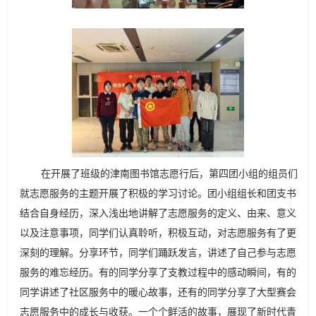
在开展了班级的津南图书馆志愿行后，第四团小组的组员们
就志愿服务的主题开展了积极的学习讨论。团小组组长和团支书
结合自身经历，深入浅出地讲解了志愿服务的定义、由来、意义
以及注意事项，同学们认真聆听，积极互动，对志愿服务有了更
深刻的理解。分享环节，同学们踊跃发言，讲述了自己参与志愿
服务的难忘经历。有的同学分享了支教过程中的感动瞬间，有的
同学讲述了社区服务中的暖心故事，还有的同学分享了大型赛会
志愿服务中的成长与收获。一个个鲜活的故事，展现了新时代青