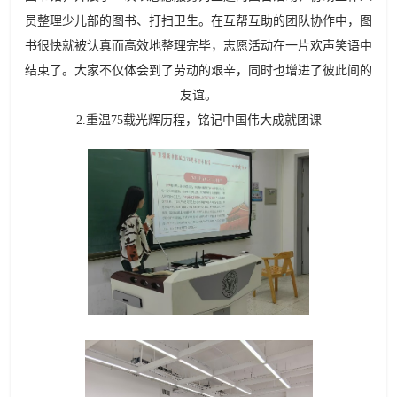
员整理少儿部的图书、打扫卫生。在互帮互助的团队协作中，图
书很快就被认真而高效地整理完毕，志愿活动在一片欢声笑语中
结束了。大家不仅体会到了劳动的艰辛，同时也增进了彼此间的
友谊。
2.
重温
75
载光辉历程，铭记中国伟大成就团课