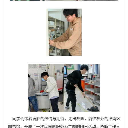
同学们带着满腔的热情与期待，走出校园，前往校外的津南区
图书馆，开展了一次以志愿服务为主题的团日活动，协助工作人