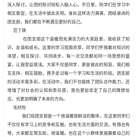
深入探讨，让团的知识轻松入脑入心。平日里，同学们在学习中
相互督促，在生活中彼此关照。身处这样活力满满、团结奋进的
团支部，我们都在不断遇见更好的自己。
范丁瑛
在团支部这个温暖而充满活力的大家庭里，我收获了知
识、友谊和成长。这里的学习氛围浓厚，同学们怀揣着对知识的
渴望，相互探讨、共同进步，每一次交流都如同一场思想的盛
宴，让我受益匪浅。大家不仅是同学，更是彼此的知音，我们相
互支持、相互鼓励，携手走过每一个学习和生活的阶段。团支部
的活动丰富多彩，在活动中，我们不仅锻炼了团队合作能力，还
增强了对社会的认知和责任感，我也更加坚定了自己的理想信
念，也更加明确了未来的方向。
毛欣怡
我们班团支部是一个很温暖很鲜活的集体，在这里同学们
不仅仅有学习上的竞争和互勉，也有生活方面的交流。有情也有
琴，大家都互帮互助，很温暖。也在这个小群体里施展着自己的