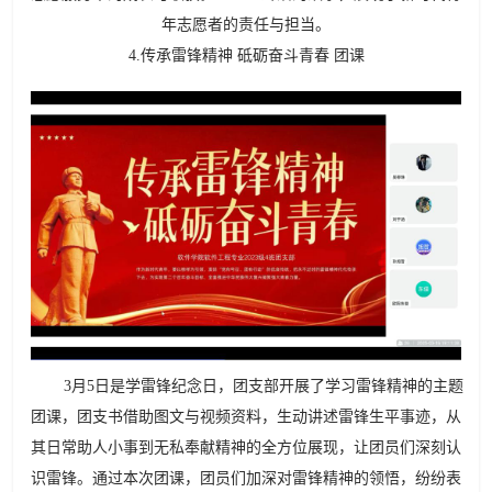
年志愿者的责任与担当。
4.
传承雷锋精神 砥砺奋斗青春 团课
3
月
5
日是学雷锋纪念日，团支部开展了学习雷锋精神的主题
团课，团支书借助图文与视频资料，生动讲述雷锋生平事迹，从
其日常助人小事到无私奉献精神的全方位展现，让团员们深刻认
识雷锋。通过本次团课，团员们加深对雷锋精神的领悟，纷纷表