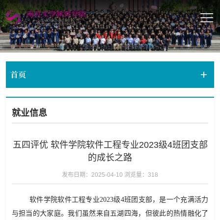
首页
就业信息
五四评优 软件学院软件工程专业2023级4班团支部
的成长之路
发布日期：2025-04-10
浏览量：
318
软件学院软件工程专业
2023
级
4
班团支部，是一个充满活力
与担当的大家庭。我们虽然来自五湖四海，但彼此的热情融化了