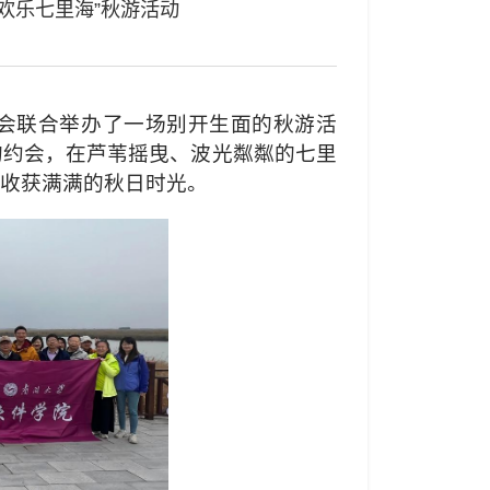
欢乐七里海”秋游活动
工会联合举办了一场别开生面的秋游活
的约会，在芦苇摇曳、波光粼粼的七里
收获满满的秋日时光。