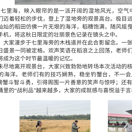
里海，映入眼帘的是一派开阔的湿地风光，空气
们迈着轻松的步伐，登上了湿地旁的观景高台。极目
灿灿的稻田仿佛一片无垠的海洋，稻穗饱满，随风摇
手机，将这秋日限定的壮丽景色记录在镜头之中。
，大家漫步于七里海旁的木栈道并在此合影留念。一
日盛景一同被定格。欢声笑语在稻浪之上回荡，老师
将成为这个时节最温暖的记忆。
未尽地离开观景台，大家兴致勃勃地转场本次活动的
的海洋。老师们有的技巧娴熟，稳坐钓蟹台，不一会
的螃蟹斗智斗勇，引得周围一片善意的笑声与惊呼；还
桶里的“战利品”越来越多，大家的成就感与喜悦溢于言