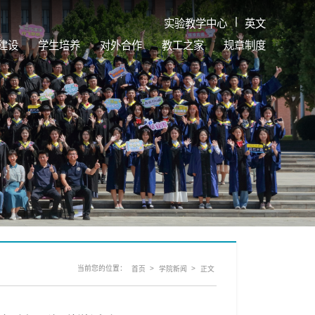
|
实验教学中心
英文
建设
学生培养
对外合作
教工之家
规章制度
当前您的位置：
>
>
首页
学院新闻
正文