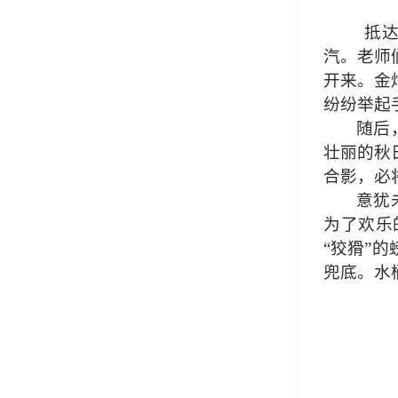
抵达七
汽。老师
开来。金
纷纷举起
随后
壮丽的秋
合影，必
意犹
为了欢乐
“狡猾”
兜底。水