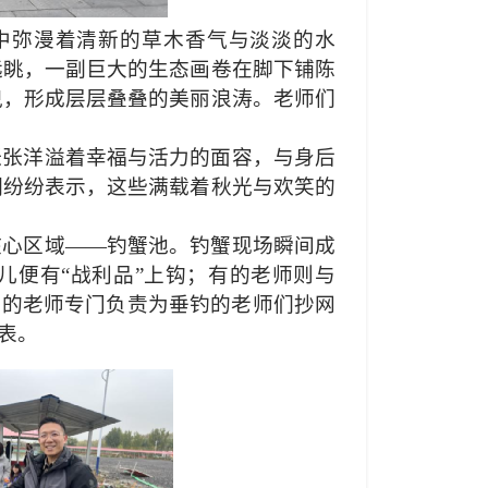
中弥漫着清新的草木香气与淡淡的水
远眺，一副巨大的生态画卷在脚下铺陈
曳，形成层层叠叠的美丽浪涛。老师们
张张洋溢着幸福与活力的面容，与身后
们纷纷表示，这些满载着秋光与欢笑的
核心区域——钓蟹池。钓蟹现场瞬间成
儿便有“战利品”上钩；有的老师则与
有的老师专门负责为垂钓的老师们抄网
表。