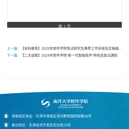
第 1 页
上一篇：
【本科推免】2025年软件学院免试研究生推荐工作安排及实施细则
公示
下一篇：
【二次选拔】2024年软件学院“新一代智能软件”特色班复试通知
津南校区地址：天津市津南区海河教育园同砚路38号
泰达校区：天津经济开发区宏达街23号