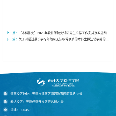
上一篇：
【本科推免】2026年软件学院免试研究生推荐工作安排及实施细则
公示
下一篇：
关于对超过最长学习年限且无法取得联系的本科生拟注销学籍的公
告
津南校区地址：天津市津南区海河教育园同砚路38号
泰达校区：天津经济开发区宏达街23号
邮编：300350