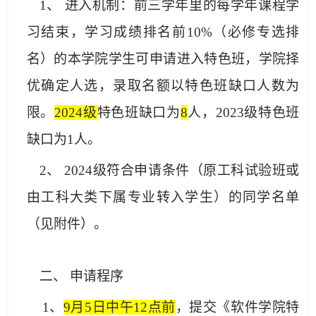
1、 进入机制：前三学年里的每学年课程学
习结束，学习成绩排名前10%（必修专选排
名）的本学院学生可申请进入特色班，学院择
优确定人选，录取名额以特色班缺口人数为
限。
2024级
特色班缺口为
8
人，2023级特色班
缺口为1人。
2、 202
4
级符合申请条件（原工科试验班或
由工科大类下属专业转入学生）的同学名单
（见附件）。
二、
申请程序
1、
9
月5日中午12点前
，提交《软件学院特