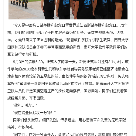
“今天是中国抗日战争胜利纪念日暨世界反法西斯战争胜利纪念日。73年
前，我们的同胞们经历了十四年艰苦卓绝的斗争，无数先烈抛头颅、洒热
血，才最终盼来了正义胜利的曙光。”随着软件学院军训学生教官、南开大学
国旗护卫队成员余子柳同学笃定而沉重的声音，南开大学软件学院同学们的
军姿站得更加挺拔。
9月3日的清晨6:30，正式入学的第一天，距离正式军训还有8个小时，软
件学院的2018级本科新生们和软件学院辅导员陈镜宇老师已经整齐地集合在
津南校区体育馆前的五星红旗前，由软件学院组织的“铭记历史先烈，矢志强
军兴国”军训第一课爱国主题教育活动正式拉开了帷幕。随着南开大学国旗护
卫队队员们护送国旗迈着庄严的步伐走向旗杆，国歌奏响，同学们注视着国
旗缓缓升起，齐唱国歌。
“敬礼，礼毕。”
“现在请全体默哀一分钟！”
同学们低头默哀，缅怀先烈，传承遗志，用心感悟革命先辈的无私奉献
精神，行鞠躬礼。
“同学们，作为一名南开人，请坚定我们心底的信念，燃烧我们最炽热的