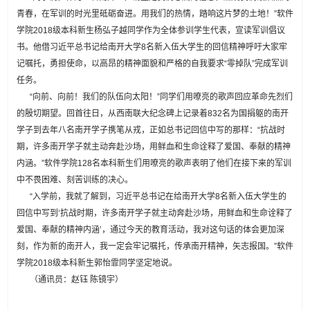
青春，在军训的时光里砥砺奋进。用我们的热情，踏响这片梦的土地！”软件
学院2018级本科新生杨弘子越同学作为全体参训学生代表，宣读军训倡议
书。他借习近平总书记给南开大学8名新入伍大学生的回信精神呼吁大家牢
记嘱托，勇担使命，以高昂的精神面貌和严格的自我要求“零掉队”完成军训
任务。
“向前、向前！我们的队伍向太阳！”同学们用嘹亮的歌声回应革命先烈们
的殷切期望。回首往日，从西南联大纪念碑上记录着832名为国捐躯的南开
学子到去年八名南开学子携笔从戎，正如总书记回信中写的那样：“抗战时
期，许多南开学子就主动奔赴沙场，用鲜血和生命诠释了爱国、奉献的精神
内涵。”软件学院128名本科新生们用嘹亮的歌声表明了他们在接下来的军训
中不畏困难、刻苦训练的决心。
“入学前，我就了解到，习近平总书记在给南开大学8名新入伍大学生的
回信中写到‘抗战时期，许多南开学子就主动奔赴沙场，用鲜血和生命诠释了
爱国、奉献的精神内涵’，通过今天的教育活动，我对这句话的体会更加深
刻，作为新的南开人，我一定会牢记嘱托，传承南开精神，矢志报国。”软件
学院2018级本科新生郭怡霏同学坚定地说。
（通讯员：赵钰 陈镜宇）