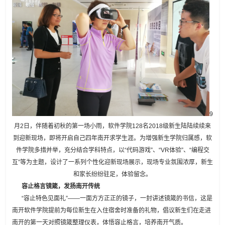
9
月2日，伴随着初秋的第一场小雨，软件学院128名2018级新生陆陆续续来
到迎新现场，即将开启自己四年南开求学生涯。为增强新生学院归属感，软
件学院多措并举，充分结合学科特点，以“代码游戏”、“VR体验”、“编程交
互”等为主题，设计了一系列个性化迎新现场展示，现场专业氛围浓厚，新生
和家长纷纷驻足，体验留念。
容止格言镜箴，发扬南开传统
“容止特色见面礼”——一面方方正正的镜子，一封讲述镜箴的书信，这是
南开软件学院提前为每位新生在入住宿舍时准备的礼物，倡议新生们在走进
南开的第一天对照镜箴整理仪表，体悟容止格言，培养南开气质。