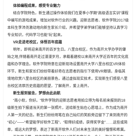
体验编程成果，感受专业魅力
结合学院特色，新生通过操作体验我们在夏季小学期“高级语言实训”课程
中编写的游戏成果，增加对软件行业的兴趣。迎新志愿者、软件学院2017级
本科生李沛尧激动地向新生家长介绍，并希望学弟学妹们能够坚持认真学习
专业知识，代码学习也能“玩”起来。
VR
走进老校区，体悟百年底蕴
明年，即将迎来南开的百岁生日。八里台校区，作为南开大学办学的肇
始之地,伴随着南开走过漫漫岁月，承载着建校以来南开大学近百年的文化底
蕴和办学理念。软件学院特意在迎新现场设置南开大学八里台校区VR体验
环节，新生和家长们纷纷带着好奇在志愿者的指引下使用VR眼镜，身临其
境地欣赏八里台校区的美丽景色，通过虚拟现实技术，实现新生们感受八里
台校区浓厚历史底蕴的愿望，了解南开，爱上南开。
新生报到留念，梦想由此启航
“南小软，你好。”软件学院的迎新志愿者用拍立得为每名前来报到的18
级新生拍下报道当天的第一张照片，送给新生贴在心愿墙上，作为成为南开
人第一天的纪念。新生们纷纷用笔在自己灿烂的笑脸旁边留下了来到南开的
“初心”——“希望能学好软件工程”、“取得好成绩，获得奖学金”……这些或简
单，或远大的梦想，表达了新南开软件人们对未来生活的美好憧憬和希冀。