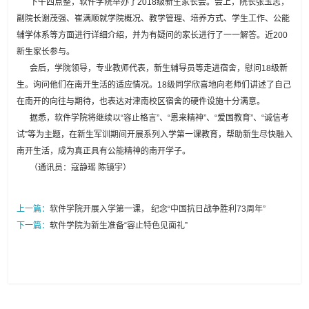
下午四点整，软件学院举办了2018级新生家长会。会上，院长张玉志，
副院长谢茂强、崔满顺就学院概况、教学管理、培养方式、学生工作、公能
辅学体系等方面进行详细介绍，并为有疑问的家长进行了一一解答。近200
新生家长参与。
会后，学院领导，专业教师代表，新生辅导员等走进宿舍，慰问18级新
生。询问他们在南开生活的适应情况。18级同学欣喜地向老师们讲述了自己
在南开的向往与期待，也表达对津南校区宿舍的硬件设施十分满意。
据悉，软件学院将继续以“容止格言”、“恩来精神”、“爱国教育”、“诚信考
试”等为主题，在新生军训期间开展系列入学第一课教育，帮助新生尽快融入
南开生活，成为真正具有公能精神的南开学子。
（通讯员：寇静瑶 陈镜宇）
上一篇：
软件学院开展入学第一课， 纪念“中国抗日战争胜利73周年”
下一篇：
软件学院为新生准备“容止特色见面礼”