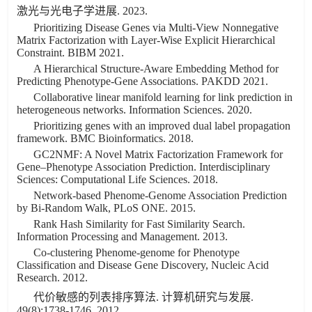
激光与光电子学进展. 2023.
Prioritizing Disease Genes via Multi-View Nonnegative
Matrix Factorization with Layer-Wise Explicit Hierarchical
Constraint. BIBM 2021.
A Hierarchical Structure-Aware Embedding Method for
Predicting Phenotype-Gene Associations. PAKDD 2021.
Collaborative linear manifold learning for link prediction in
heterogeneous networks. Information Sciences. 2020.
Prioritizing genes with an improved dual label propagation
framework. BMC Bioinformatics. 2018.
GC2NMF: A Novel Matrix Factorization Framework for
Gene–Phenotype Association Prediction. Interdisciplinary
Sciences: Computational Life Sciences. 2018.
Network-based Phenome-Genome Association Prediction
by Bi-Random Walk, PLoS ONE. 2015.
Rank Hash Similarity for Fast Similarity Search.
Information Processing and Management. 2013.
Co-clustering Phenome-genome for Phenotype
Classification and Disease Gene Discovery, Nucleic Acid
Research. 2012.
代价敏感的列表排序算法. 计算机研究与发展.
49(8):1738-1746. 2012.