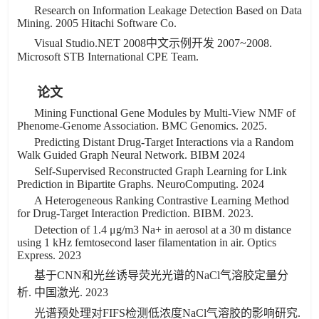
Research on Information Leakage Detection Based on Data
Mining. 2005 Hitachi Software Co.
Visual Studio.NET 2008中文示例开发 2007~2008.
Microsoft STB International CPE Team.
论文
Mining Functional Gene Modules by Multi-View NMF of
Phenome-Genome Association. BMC Genomics. 2025.
Predicting Distant Drug-Target Interactions via a Random
Walk Guided Graph Neural Network. BIBM 2024
Self-Supervised Reconstructed Graph Learning for Link
Prediction in Bipartite Graphs. NeuroComputing. 2024
A Heterogeneous Ranking Contrastive Learning Method
for Drug-Target Interaction Prediction. BIBM. 2023.
Detection of 1.4 μg/m3 Na+ in aerosol at a 30 m distance
using 1 kHz femtosecond laser filamentation in air. Optics
Express. 2023
基于CNN和光丝诱导荧光光谱的NaCl气溶胶定量分
析. 中国激光. 2023
光谱预处理对FIFS检测低浓度NaCl气溶胶的影响研究.