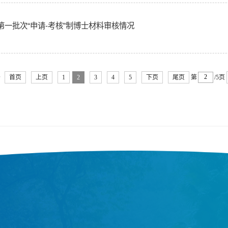
第一批次“申请-考核”制博士材料审核情况
条
首页
上页
1
2
3
4
5
下页
尾页
第
/5页