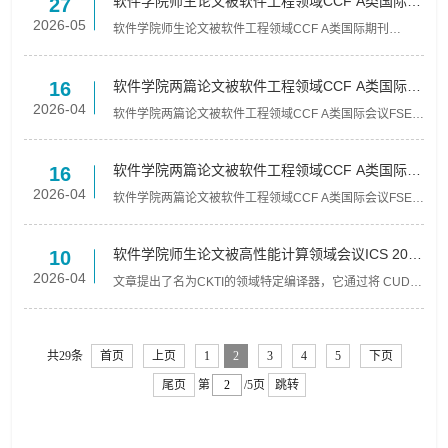
软件学院师生论文被软件工程领域CCF A类国际期
27
刊 TOSEM 2026录用
2026-05
软件学院师生论文被软件工程领域CCF A类国际期刊
TOSEM 2026录用近日，南开大学软件学院智能运维实验
室的论文《Can Language Models Go Beyond Coding?
Assessing the C...
软件学院两篇论文被软件工程领域CCF A类国际会
16
议 FSE 2026录用
2026-04
软件学院两篇论文被软件工程领域CCF A类国际会议FSE
2026录用近日，南开大学软件学院智能运维实验室的两篇
研究论文成功被软件工程领域的CCF A类国际顶级会议
——ACM Int...
软件学院两篇论文被软件工程领域CCF A类国际会
16
议 FSE 2026录用
2026-04
软件学院两篇论文被软件工程领域CCF A类国际会议FSE
2026录用近日，南开大学软件学院智能运维实验室的论文
被服务计算与软件工程领域的 CCF A 类国际期刊—IEEE
Transact...
软件学院师生论文被高性能计算领域会议ICS 2026
10
录用
2026-04
文章提出了名为CKTI的领域特定编译器，它通过将 CUDA
内核转换为与硬件无关的 Triton中间表示，解决了AI计算程
序对特定厂商芯片的依赖问题。CKTI 利用线程模型调度算
法...
共29条
首页
上页
1
2
3
4
5
下页
尾页
第
/5页
跳转